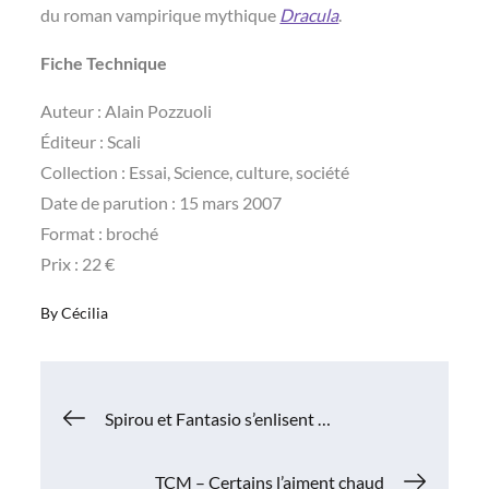
du roman vampirique mythique
Dracula
.
Fiche Technique
Auteur : Alain Pozzuoli
Éditeur : Scali
Collection : Essai, Science, culture, société
Date de parution : 15 mars 2007
Format : broché
Prix : 22 €
By
Cécilia
Navigation
Spirou et Fantasio s’enlisent …
de
TCM – Certains l’aiment chaud