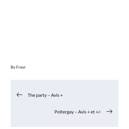
By
Freyr
Navigation
The party – Avis +
de
Poltergay – Avis + et +/-
l’article