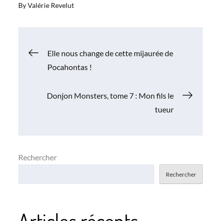
By
Valérie Revelut
Navigation
Elle nous change de cette mijaurée de
Pocahontas !
de
Donjon Monsters, tome 7 : Mon fils le
l’article
tueur
Rechercher
Rechercher
Articles récents