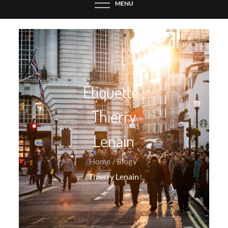
MENU
Étiquette :
Thierry
Lenain
Home
Blog
Thierry Lenain