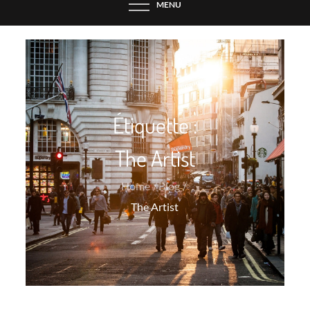
MENU
Étiquette :
The Artist
Home
Blog
The Artist