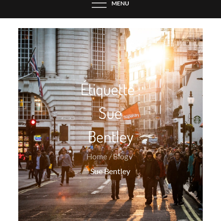
MENU
Étiquette :
Sue
Bentley
Home
Blog
Sue Bentley