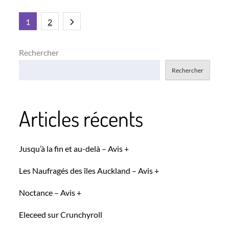
Pagination
1
2
des
Rechercher
Rechercher
publications
Articles récents
Jusqu’à la fin et au-delà – Avis +
Les Naufragés des îles Auckland – Avis +
Noctance – Avis +
Eleceed sur Crunchyroll