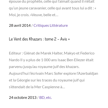
épouse du prophète, celle qui l’aimait quand il n’était
qu’un jeune caravanier, celle qui avant tous lui a dit : «
Moi, je crois. »Veuve, belle et…
Posted
28 avril 2014
Critiques
Littérature
on
Le Vent des Khazars : tome 2 – Avis +
Editeur : Glénat de Marek Halter, Makyo et Federico
Nardo Il y a plus de 1 000 ans Isaac Ben Eliezer était
parvenu jusqu’au royaume juif des khazars.
Aujourd’hui l’écrivain Marc Sofer explore l’Azerbaïdjan
et la Géorgie sur les traces du royaume juif qui
s’étendait de la Mer Caspienne à…
Posted
24 octobre 2013
BD, etc.
on