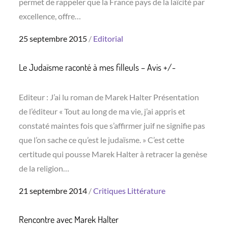
permet de rappeler que la France pays de la laïcité par
excellence, offre…
Posted
25 septembre 2015
Editorial
on
Le Judaïsme raconté à mes filleuls – Avis +/-
Editeur : J’ai lu roman de Marek Halter Présentation
de l’éditeur « Tout au long de ma vie, j’ai appris et
constaté maintes fois que s’affirmer juif ne signifie pas
que l’on sache ce qu’est le judaïsme. » C’est cette
certitude qui pousse Marek Halter à retracer la genèse
de la religion…
Posted
21 septembre 2014
Critiques
Littérature
on
Rencontre avec Marek Halter