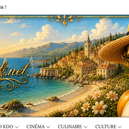
ik ?
D KDO
CINÉMA
CULINAIRE
CULTURE