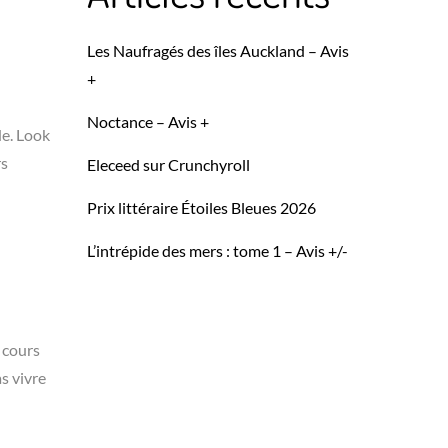
Les Naufragés des îles Auckland – Avis
+
Noctance – Avis +
de. Look
rs
Eleceed sur Crunchyroll
Prix littéraire Étoiles Bleues 2026
L’intrépide des mers : tome 1 – Avis +/-
u cours
as vivre