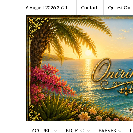
Skip
6 August 2026 3h21
Contact
Qui est Onir
to
content
ACCUEIL
BD, ETC.
BRÈVES
I