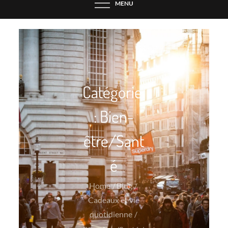
MENU
Catégorie
:
Bien-
être/Sant
é
Home
Blog
Cadeaux et vie
quotidienne