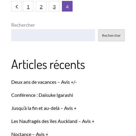
Pagination
1
2
3
4
des
Rechercher
Rechercher
publications
Articles récents
Deux ans de vacances – Avis +/-
Conférence : Daisuke Igarashi
Jusqu’à la fin et au-delà – Avis +
Les Naufragés des îles Auckland – Avis +
Noctance – Avis +