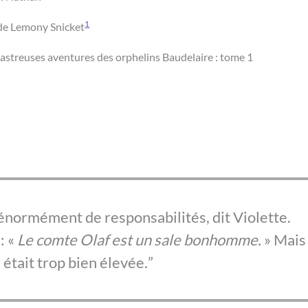
1
de Lemony Snicket
astreuses aventures des orphelins Baudelaire : tome 1
énormément de responsabilités, dit Violette.
: «
Le comte Olaf est un sale bonhomme.
» Mais
 était trop bien élevée.