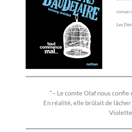
roman 
Les Dés
– Le comte Olaf nous confie 
En réalité, elle brûlait de lâcher 
Violette