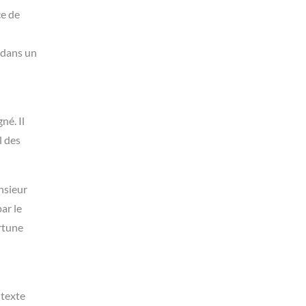
ce de
i dans un
né. Il
l des
nsieur
ar le
rtune
ntexte