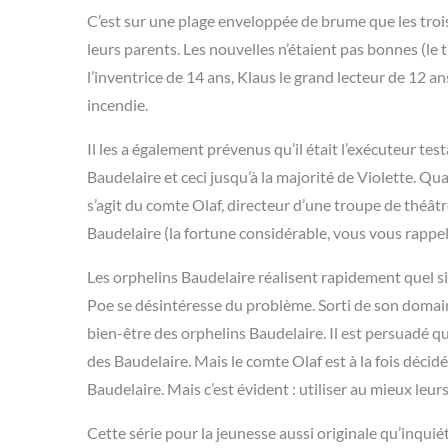
C’est sur une plage enveloppée de brume que les troi
leurs parents. Les nouvelles n’étaient pas bonnes (le t
l’inventrice de 14 ans, Klaus le grand lecteur de 12 
incendie.
Il les a également prévenus qu’il était l’exécuteur tes
Baudelaire et ceci jusqu’à la majorité de Violette. Quan
s’agit du comte Olaf, directeur d’une troupe de théâtre
Baudelaire (la fortune considérable, vous vous rappel
Les orphelins Baudelaire réalisent rapidement quel sin
Poe se désintéresse du problème. Sorti de son domain
bien-être des orphelins Baudelaire. Il est persuadé 
des Baudelaire. Mais le comte Olaf est à la fois décidé
Baudelaire. Mais c’est évident : utiliser au mieux leurs
Cette série pour la jeunesse aussi originale qu’inqui