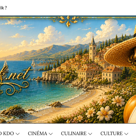
ik ?
D KDO
CINÉMA
CULINAIRE
CULTURE