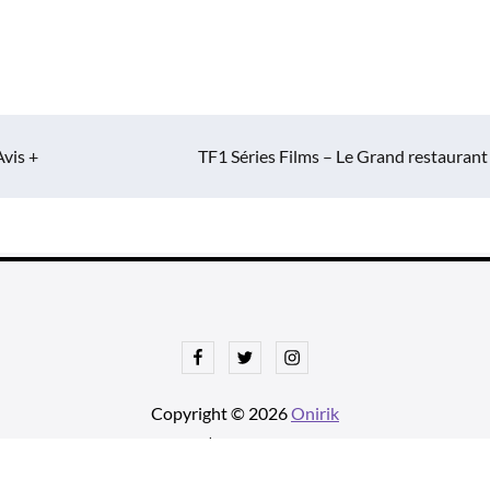
Avis +
TF1 Séries Films – Le Grand restaurant
Facebook
Twitter
Instagram
Copyright © 2026
Onirik
tnews Pro de
Theme Palace
| Ajustements par
Une histoire avec u