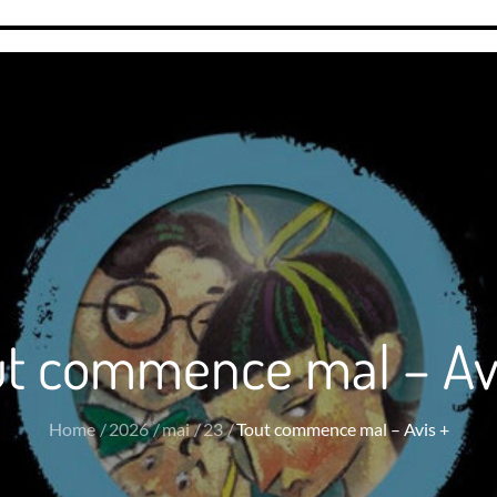
ut commence mal – Avi
Home
2026
mai
23
Tout commence mal – Avis +