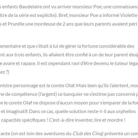
s enfants Baudelaire ont vu arriver monsieur Poe, une connaissan
itre de la série est explicite). Bref, monsieur Poe a informé Violette
ans et Prunille une mordeuse de 2 ans que leurs parents avaient pér
tamentaire et que c’était à lui de gérer la fortune considérable des
t aux trois enfants, ils allaient être confié à un de leur parent éloig
 avare et rapace. Il est cependant ravi d’être devenu le tuteur léga
ez ?)
istre personnage est le comte Olaf. Mais bien qu’ils l’alertent, mo
e de compétence (l’argent) ce banquier ne s’estime pas concerné p
que le comte Olaf ne dispose d’aucun moyen pour s’emparer de la fo
 et imaginatif. Dans ce cas, quelle solution reste-t-il aux orphelins
 capacités spécifiques ! C’est-à-dire inventer, lire et mordre !
étante (on est loin des aventures du
Club des Cinq
) présente un co