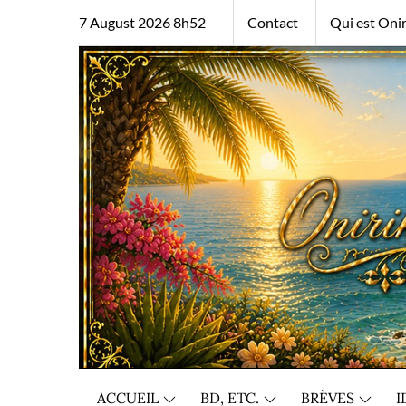
Skip
7 August 2026 8h52
Contact
Qui est Onir
to
content
ACCUEIL
BD, ETC.
BRÈVES
I