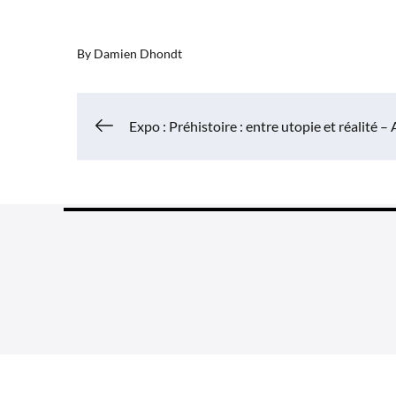
By
Damien Dhondt
Navigation
Expo : Préhistoire : entre utopie et réalité – 
de
l’article
Grea