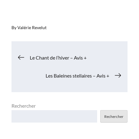
By
Valérie Revelut
Navigation
Le Chant de l’hiver – Avis +
de
Les Baleines stellaires – Avis +
l’article
Rechercher
Rechercher