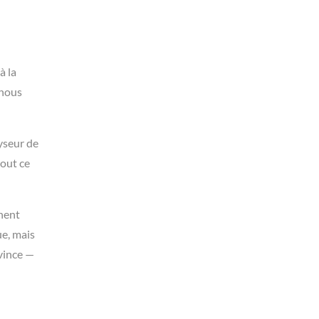
à la
 nous
lyseur de
tout ce
chent
ue, mais
ovince —