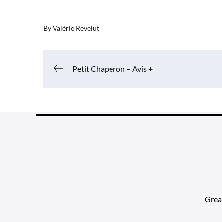
By
Valérie Revelut
Navigation
Petit Chaperon – Avis +
de
l’article
Grea