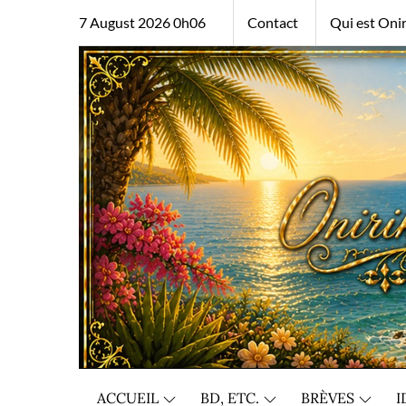
Skip
7 August 2026 0h06
Contact
Qui est Onir
to
content
ACCUEIL
BD, ETC.
BRÈVES
I