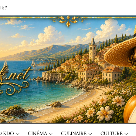
ik ?
D KDO
CINÉMA
CULINAIRE
CULTURE