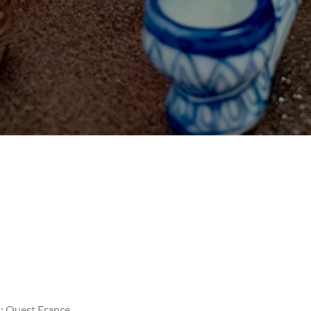
Éditeur ‏: ‎Ouest France