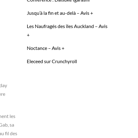
Jusqu’à la fin et au-delà – Avis +
Les Naufragés des îles Auckland – Avis
+
Noctance – Avis +
Eleceed sur Crunchyroll
yday
ère
nent les
Gab, sa
u fil des