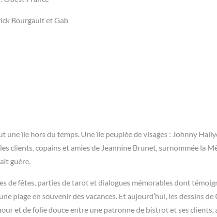
rick Bourgault et Gab
fut une île hors du temps. Une île peuplée de visages : Johnny Hall
t les clients, copains et amies de Jeannine Brunet, surnommée la M
ait guère.
s de fêtes, parties de tarot et dialogues mémorables dont témoig
une plage en souvenir des vacances. Et aujourd’hui, les dessins de 
ur et de folie douce entre une patronne de bistrot et ses clients, a