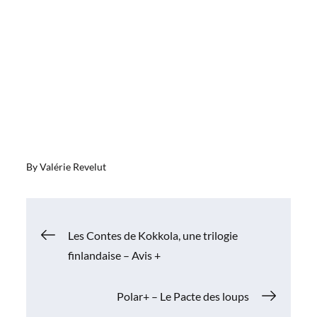
By
Valérie Revelut
Navigation
Les Contes de Kokkola, une trilogie
finlandaise – Avis +
de
Polar+ – Le Pacte des loups
l’article