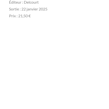
Éditeur‏ : ‎Delcourt
Sortie : 22 janvier 2025
Prix : 21,50 €