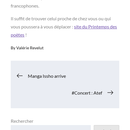
francophones.
Il suffit de trouver celui proche de chez vous ou qui
vous poussera à vous déplacer :
site du Printemps des
poètes
!
By
Valérie Revelut
Navigation
Manga Issho arrive
de
#Concert : Atef
l’article
Rechercher