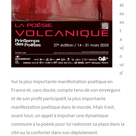
èt
es
es
t
a
uj
o
ur
d’
hui la plus importante manifestation poétique en
France et, sans doute, compte tenu de son envergure
et de son profil participatif, la plus importante
manifestation poétique dans le monde. Mais il est,
avant tout, un appel à impulser une dynamique
commune à la poésie pour lui redonner sa place dans la
cité ou la conforter dans son déploiement.