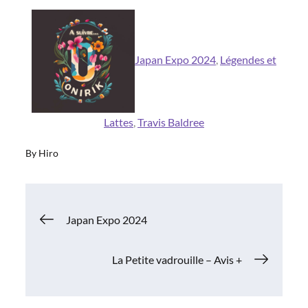
Japan Expo 2024
, 
Légendes et
Lattes
, 
Travis Baldree
By
Hiro
Navigation
Japan Expo 2024
de
La Petite vadrouille – Avis +
l’article