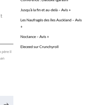
Jusqu’à la fin et au-delà – Avis +
Et
Les Naufragés des îles Auckland – Avis
+
Noctance – Avis +
Eleceed sur Crunchyroll
 père il
han