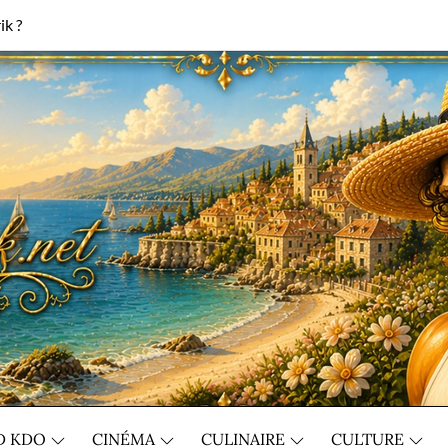
ik ?
D KDO
CINÉMA
CULINAIRE
CULTURE