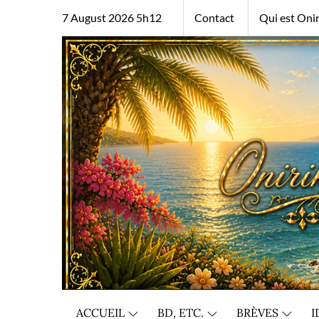
Skip
7 August 2026 5h12
Contact
Qui est Onir
to
content
ACCUEIL
BD, ETC.
BRÈVES
I