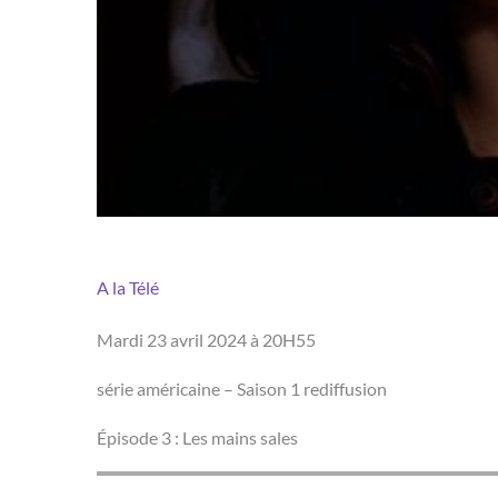
A la Télé
Mardi 23 avril 2024 à 20H55
série américaine – Saison 1 rediffusion
Épisode 3 : Les mains sales