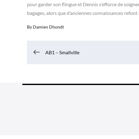
pour garder son flingue et Dennis s’efforce de soigne
bagages, alors que d’anciennes connaissances refont 
By
Damien Dhondt
Navigation
AB1 – Smallville
de
l’article
Grea