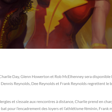
Charlie Day, Glenn Howerton et Rob McElhenney sera disponible 
 Dennis Reynolds, Dee Reynolds et Frank Reynolds regrettent le 
lergies et s’essaie aux rencontres à distance, Charlie prend en char
 bat pour l’encadrement des loyers et l’athlétisme féminin, Frank m