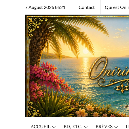
Skip
7 August 2026 8h21
Contact
Qui est Onir
to
content
ACCUEIL
BD, ETC.
BRÈVES
I