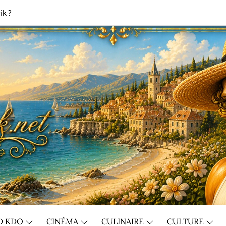
ik ?
D KDO
CINÉMA
CULINAIRE
CULTURE