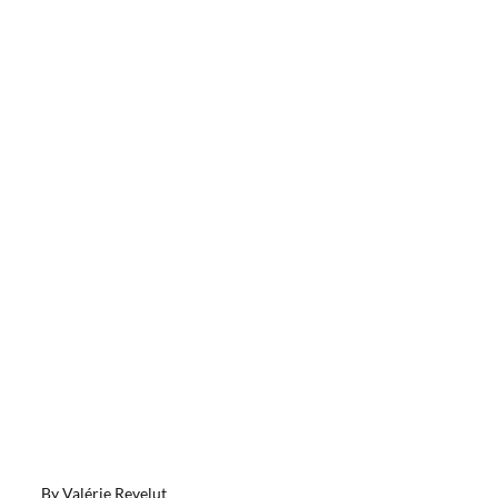
By
Valérie Revelut