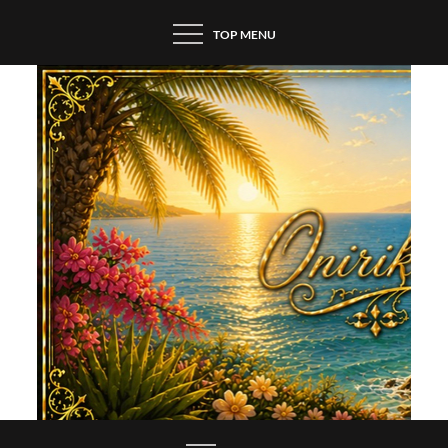
Skip
TOP MENU
to
content