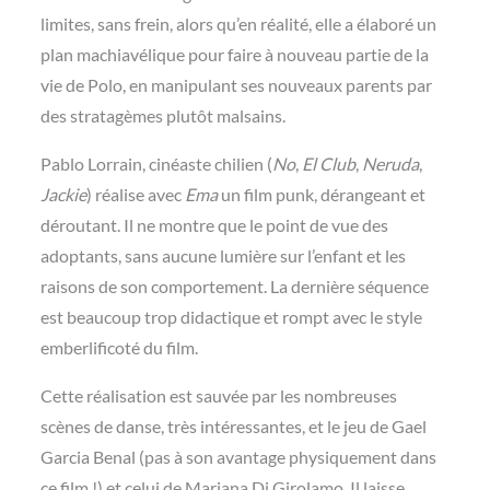
limites, sans frein, alors qu’en réalité, elle a élaboré un
plan machiavélique pour faire à nouveau partie de la
vie de Polo, en manipulant ses nouveaux parents par
des stratagèmes plutôt malsains.
Pablo Lorrain, cinéaste chilien (
No
,
El Club
,
Neruda
,
Jackie
) réalise avec
Ema
un film punk, dérangeant et
déroutant. Il ne montre que le point de vue des
adoptants, sans aucune lumière sur l’enfant et les
raisons de son comportement. La dernière séquence
est beaucoup trop didactique et rompt avec le style
emberlificoté du film.
Cette réalisation est sauvée par les nombreuses
scènes de
danse, très intéressantes, et le jeu de Gael
Garcia Benal (pas à son avantage physiquement dans
ce film !) et celui de Mariana Di Girolamo. Il laisse