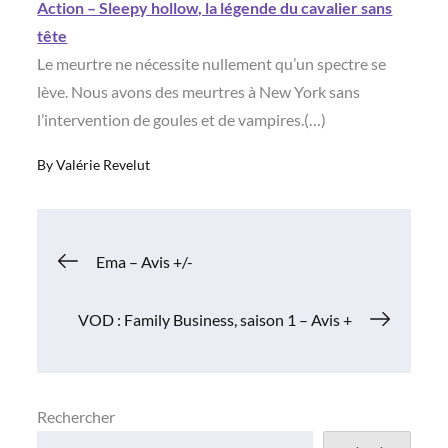
Action – Sleepy hollow, la légende du cavalier sans
tête
Le meurtre ne nécessite nullement qu’un spectre se
lève. Nous avons des meurtres à New York sans
l’intervention de goules et de vampires.(…)
By
Valérie Revelut
Navigation
Ema – Avis +/-
de
VOD : Family Business, saison 1 – Avis +
l’article
Rechercher