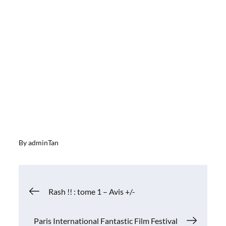
By
adminTan
Navigation
Rash !! : tome 1 – Avis +/-
de
Paris International Fantastic Film Festival