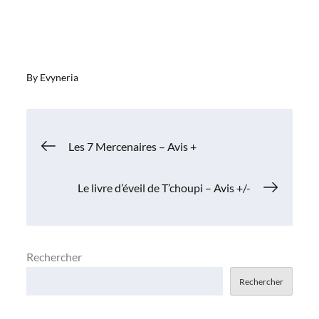
By
Evyneria
Navigation
Les 7 Mercenaires – Avis +
de
Le livre d’éveil de T’choupi – Avis +/-
l’article
Rechercher
Rechercher