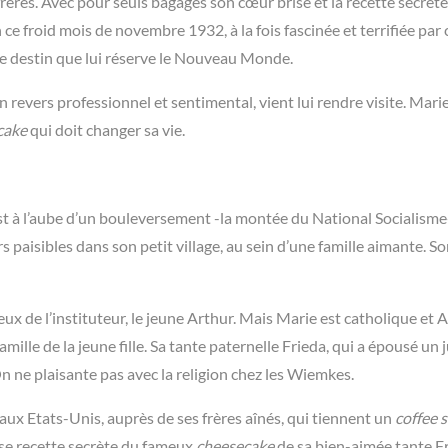
 frères. Avec pour seuls bagages son cœur brisé et la recette secrèt
e froid mois de novembre 1932, à la fois fascinée et terrifiée par 
able destin que lui réserve le Nouveau Monde.
 revers professionnel et sentimental, vient lui rendre visite. Marie
cake
qui doit changer sa vie.
st à l’aube d’un bouleversement -la montée du National Socialisme
s paisibles dans son petit village, au sein d’une famille aimante. So
ux de l’instituteur, le jeune Arthur. Mais Marie est catholique et 
amille de la jeune fille. Sa tante paternelle Frieda, qui a épousé un ju
. On ne plaisante pas avec la religion chez les Wiemkes.
 aux Etats-Unis, auprès de ses frères aînés, qui tiennent un
coffee 
use recette secrète du fameux
cheesecake
de sa bien-aimée tante Fr