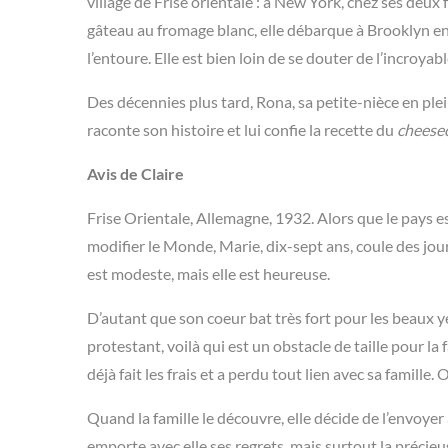
village de Frise orientale : à New York, chez ses deux
gâteau au fromage blanc, elle débarque à Brooklyn en c
l’entoure. Elle est bien loin de se douter de l’incroy
Des décennies plus tard, Rona, sa petite-nièce en plein
raconte son histoire et lui confie la recette du
cheese
Avis de Claire
Frise Orientale, Allemagne, 1932. Alors que le pays e
modifier le Monde, Marie, dix-sept ans, coule des jour
est modeste, mais elle est heureuse.
D’autant que son coeur bat très fort pour les beaux ye
protestant, voilà qui est un obstacle de taille pour la f
déjà fait les frais et a perdu tout lien avec sa famille
Quand la famille le découvre, elle décide de l’envoyer
emporte avec elle ses regrets, mais surtout la précie