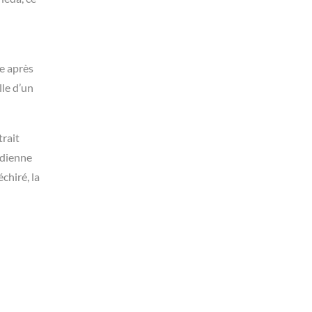
ie après
le d’un
trait
idienne
chiré, la