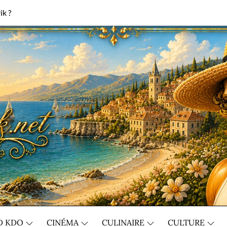
ik ?
D KDO
CINÉMA
CULINAIRE
CULTURE