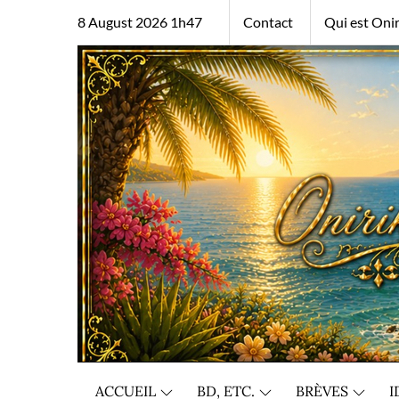
Skip
8 August 2026 1h47
Contact
Qui est Onir
to
content
ACCUEIL
BD, ETC.
BRÈVES
I