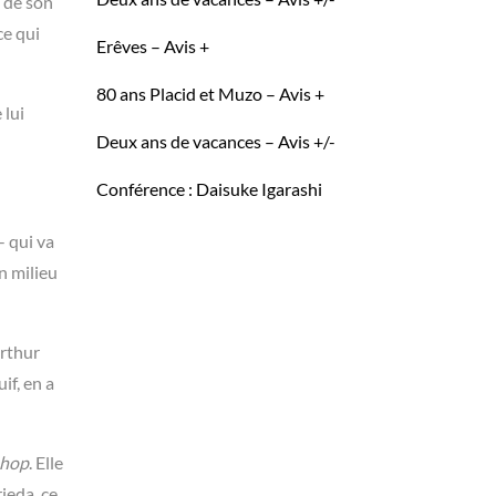
e de son
ce qui
Erêves – Avis +
80 ans Placid et Muzo – Avis +
 lui
Deux ans de vacances – Avis +/-
Conférence : Daisuke Igarashi
- qui va
n milieu
Arthur
if, en a
shop
. Elle
ieda, ce