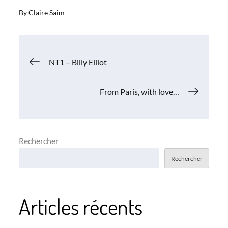
By
Claire Saim
Navigation
NT1 – Billy Elliot
de
From Paris, with love…
l’article
Rechercher
Rechercher
Articles récents