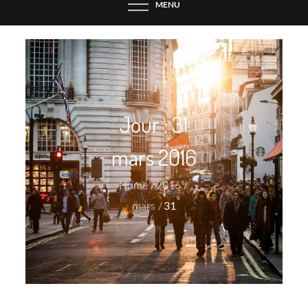
MENU
Jour :
31
mars 2016
Home
2016
mars
31