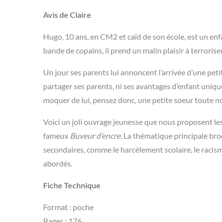
Avis de Claire
Hugo, 10 ans, en CM2 et caïd de son école, est un enf
bande de copains, il prend un malin plaisir à terroriser
Un jour ses parents lui annoncent l’arrivée d’une peti
partager ses parents, ni ses avantages d’enfant unique
moquer de lui, pensez donc, une petite soeur toute noi
Voici un joli ouvrage jeunesse que nous proposent le
fameux
Buveur d’encre
. La thématique principale br
secondaires, comme le harcèlement scolaire, le rac
abordés.
Fiche Technique
Format : poche
Pages : 176