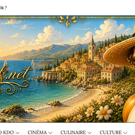
ik ?
D KDO
CINÉMA
CULINAIRE
CULTURE