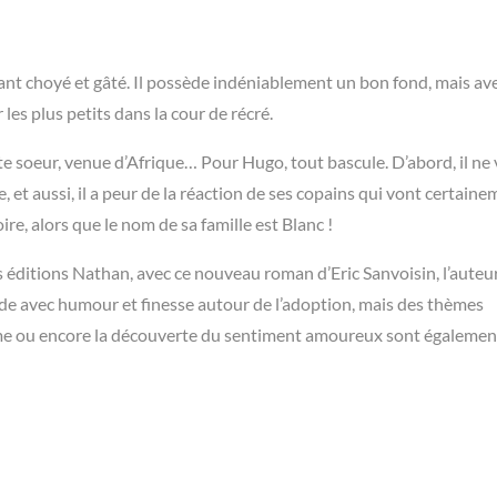
ant choyé et gâté. Il possède indéniablement un bon fond, mais av
 les plus petits dans la cour de récré.
te soeur, venue d’Afrique… Pour Hugo, tout bascule. D’abord, il ne 
, et aussi, il a peur de la réaction de ses copains qui vont certaine
re, alors que le nom de sa famille est Blanc !
s éditions Nathan, avec ce nouveau roman d’Eric Sanvoisin, l’auteu
ode avec humour et finesse autour de l’adoption, mais des thèmes
isme ou encore la découverte du sentiment amoureux sont égalemen