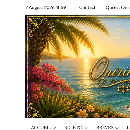
Skip
7 August 2026 4h59
Contact
Qui est Onir
to
content
ACCUEIL
BD, ETC.
BRÈVES
I