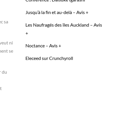
Jusqu’à la fin et au-delà – Avis +
ec sa
Les Naufragés des îles Auckland – Avis
+
veut ni
Noctance – Avis +
ment se
Eleceed sur Crunchyroll
r du
t