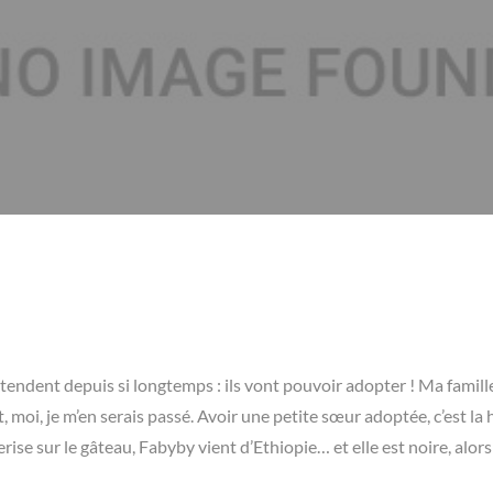
ttendent depuis si longtemps : ils vont pouvoir adopter ! Ma famill
, moi, je m’en serais passé. Avoir une petite sœur adoptée, c’est la 
ise sur le gâteau, Fabyby vient d’Ethiopie… et elle est noire, alor