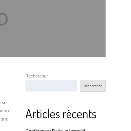
Rechercher
Rechercher
e se
Articles récents
honte !
s que
Conférence : Daisuke Igarashi