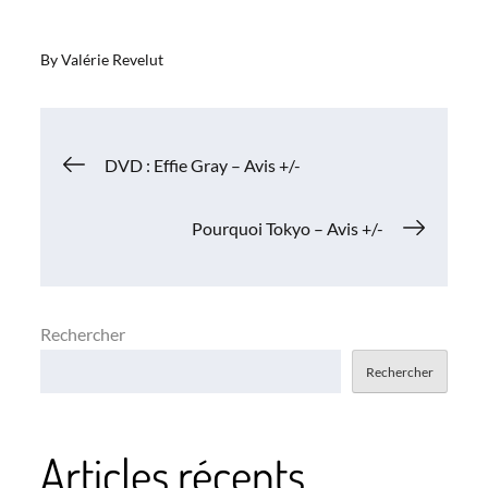
By
Valérie Revelut
Navigation
DVD : Effie Gray – Avis +/-
de
Pourquoi Tokyo – Avis +/-
l’article
Rechercher
Rechercher
Articles récents