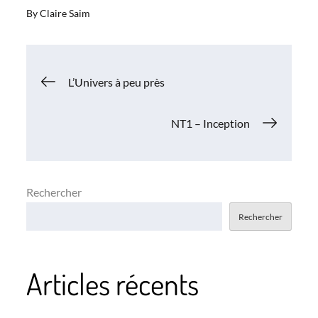
By
Claire Saim
Navigation
L’Univers à peu près
de
NT1 – Inception
l’article
Rechercher
Rechercher
Articles récents