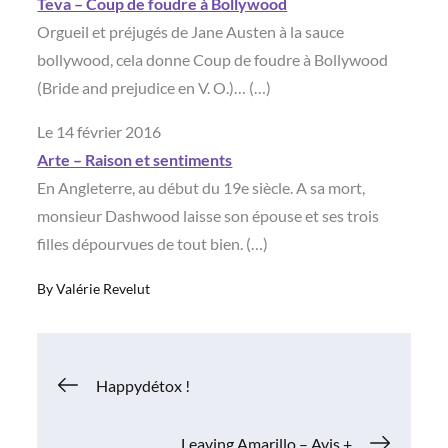
Teva – Coup de foudre à Bollywood
Orgueil et préjugés de Jane Austen à la sauce
bollywood, cela donne Coup de foudre à Bollywood
(Bride and prejudice en V. O.)… (…)
Le 14 février 2016
Arte – Raison et sentiments
En Angleterre, au début du 19e siècle. A sa mort,
monsieur Dashwood laisse son épouse et ses trois
filles dépourvues de tout bien. (…)
By
Valérie Revelut
Navigation
Happydétox !
de
Leaving Amarillo – Avis +