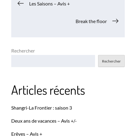
Navigation
Les Saisons – Avis +
de
Break the floor
l’article
Rechercher
Rechercher
Articles récents
Shangri-La Frontier : saison 3
Deux ans de vacances – Avis +/-
Erêves – Avis +