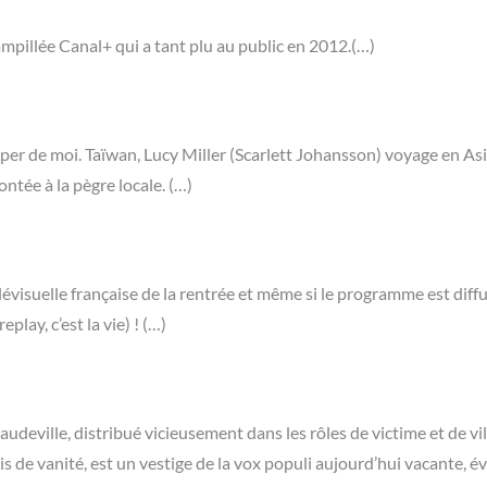
tampillée Canal+ qui a tant plu au public en 2012.(…)
per de moi. Taïwan, Lucy Miller (Scarlett Johansson) voyage en As
ntée à la pègre locale. (…)
visuelle française de la rentrée et même si le programme est diffu
play, c’est la vie) ! (…)
audeville, distribué vicieusement dans les rôles de victime et de vi
rnis de vanité, est un vestige de la vox populi aujourd’hui vacante, é