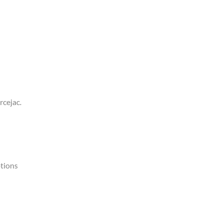
rcejac.
otions