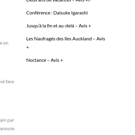
Conférence : Daisuke Igarashi
Jusqu’à la fin et au-delà – Avis +
Les Naufragés des îles Auckland – Avis
ie en
+
Noctance – Avis +
sé face
lain par
vanouie.