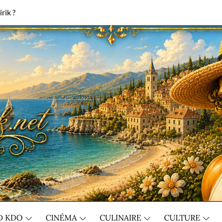
rik ?
D KDO
CINÉMA
CULINAIRE
CULTURE