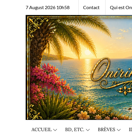
Skip
7 August 2026 10h58
Contact
Qui est Oni
to
content
ACCUEIL
BD, ETC.
BRÈVES
I