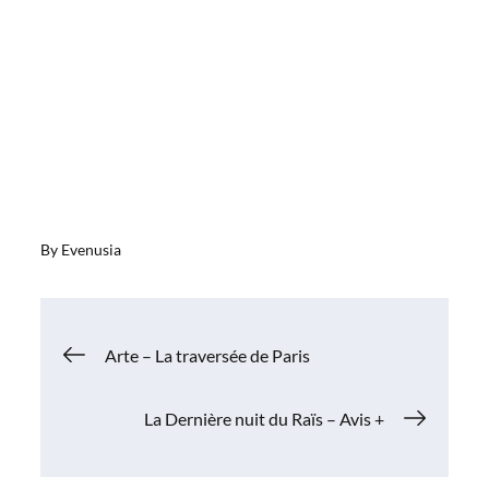
By
Evenusia
Navigation
Arte – La traversée de Paris
de
La Dernière nuit du Raïs – Avis +
l’article