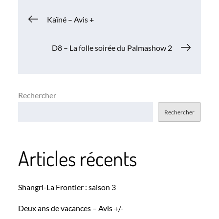
Navigation
Kaïné – Avis +
de
D8 – La folle soirée du Palmashow 2
l’article
Rechercher
Rechercher
Articles récents
Shangri-La Frontier : saison 3
Deux ans de vacances – Avis +/-