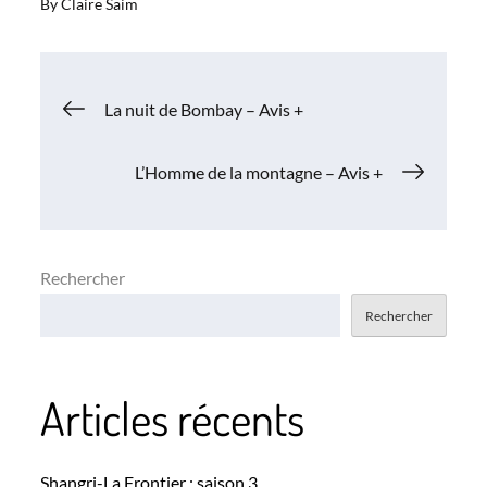
By
Claire Saim
Navigation
La nuit de Bombay – Avis +
de
L’Homme de la montagne – Avis +
l’article
Rechercher
Rechercher
Articles récents
Shangri-La Frontier : saison 3