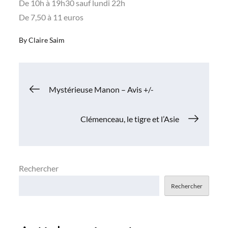
De 10h à 19h30 sauf lundi 22h
De 7,50 à 11 euros
By
Claire Saim
Navigation
Mystérieuse Manon – Avis +/-
de
Clémenceau, le tigre et l’Asie
l’article
Rechercher
Rechercher