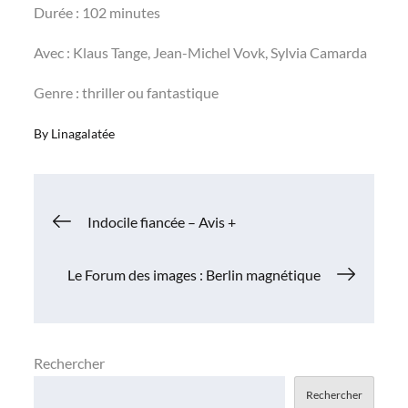
Durée : 102 minutes
Avec : Klaus Tange, Jean-Michel Vovk, Sylvia Camarda
Genre : thriller ou fantastique
By
Linagalatée
Navigation
Indocile fiancée – Avis +
de
Le Forum des images : Berlin magnétique
l’article
Rechercher
Rechercher