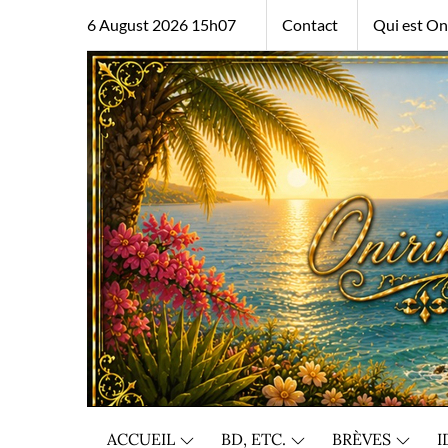
Skip
6 August 2026 15h07
Contact
Qui est Oni
to
content
ACCUEIL
BD, ETC.
BRÈVES
I