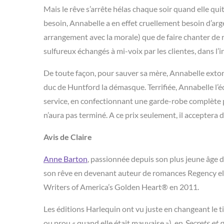
Mais le rêve s’arrête hélas chaque soir quand elle qu
besoin, Annabelle a en effet cruellement besoin d’argen
arrangement avec la morale) que de faire chanter de r
sulfureux échangés à mi-voix par les clientes, dans l’
De toute façon, pour sauver sa mère, Annabelle extor
duc de Huntford la démasque. Terrifiée, Annabelle l’éc
service, en confectionnant une garde-robe complète pou
n’aura pas terminé. A ce prix seulement, il acceptera 
Avis de Claire
Anne Barton
, passionnée depuis son plus jeune âge d
son rêve en devenant auteur de romances Regency elle
Writers of America’s Golden Heart® en 2011.
Les éditions Harlequin ont vu juste en changeant le ti
ou prou « quand elle était mauvaise »), en
Secrets et 