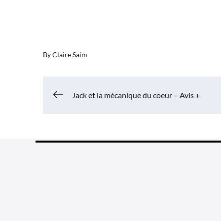
By
Claire Saim
Navigation
Jack et la mécanique du coeur – Avis +
de
l’article