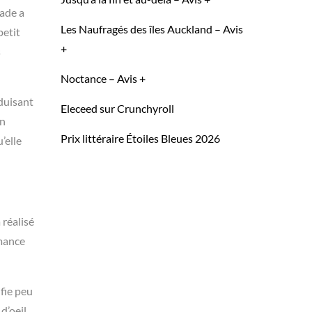
lade a
Les Naufragés des îles Auckland – Avis
petit
+
s
Noctance – Avis +
éduisant
Eleceed sur Crunchyroll
on
Prix littéraire Étoiles Bleues 2026
’elle
 réalisé
omance
ifie peu
 d’oeil