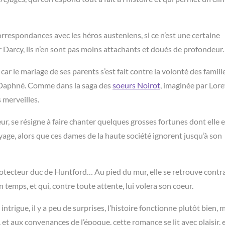
orrespondances avec les héros austeniens, si ce n’est une certaine
 Darcy, ils n’en sont pas moins attachants et doués de profondeur.
ar le mariage de ses parents s’est fait contre la volonté des famille
r Daphné. Comme dans la saga des
soeurs Noirot
, imaginée par Lore
s merveilles.
ur, se résigne à faire chanter quelques grosses fortunes dont elle
ayage, alors que ces dames de la haute société ignorent jusqu’à son
 protecteur duc de Huntford… Au pied du mur, elle se retrouve contr
 temps, et qui, contre toute attente, lui volera son coeur.
 intrigue, il y a peu de surprises, l’histoire fonctionne plutôt bien,
et aux convenances de l’époque, cette romance se lit avec plaisir, 