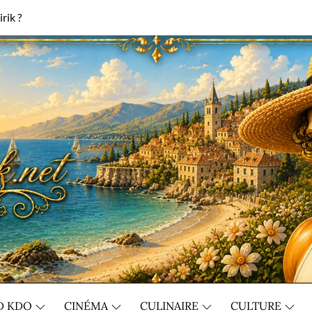
rik ?
D KDO
CINÉMA
CULINAIRE
CULTURE