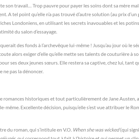
itte son travail… Trop pauvre pour payer les soins dont sa mère ma
t. A tel point qu’elle n’a pas trouvé d’autre solution (au prix d’un 
iches Londoniens, en utilisant les secrets inavouables et les potin
intimité du salon d’essayage.
querait des fonds à l’archevêque lui-même ! Jusqu’au jour où le s
oute alors exiger d’elle qu’elle mette ses talents de couturière à s
r ses deux jeunes sœurs. Elle restera sa captive, chez lui, tant qu
de ne pas la dénoncer.
e romances historiques et tout particulièrement de Jane Austen, a
-même. Excellente décision, puisqu’elle s’est vue attribuer le R
tre du roman, qui s’intitule en V.O.
When she was wicked
(qui sign
préjugés
, qui correspond tout à fait à l’histoire et qui permet un clin