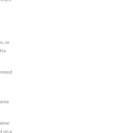
s, se
tta
 entend
ainte
 même
et on a