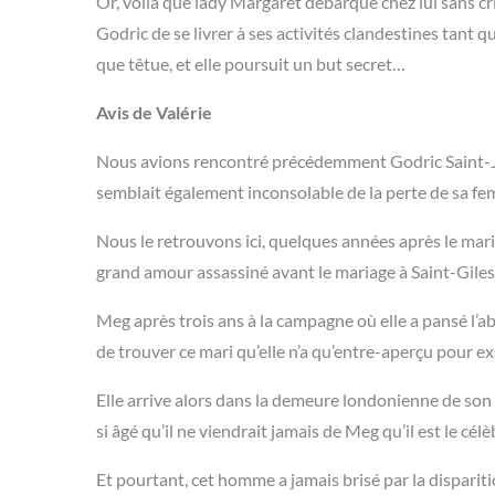
Or, voilà que lady Margaret débarque chez lui sans c
Godric de se livrer à ses activités clandestines tant qu
que têtue, et elle poursuit un but secret…
Avis de Valérie
Nous avions rencontré précédemment Godric Saint-Jo
semblait également inconsolable de la perte de sa f
Nous le retrouvons ici, quelques années après le mari
grand amour assassiné avant le mariage à Saint-Giles
Meg après trois ans à la campagne où elle a pansé l’ab
de trouver ce mari qu’elle n’a qu’entre-aperçu pour exi
Elle arrive alors dans la demeure londonienne de so
si âgé qu’il ne viendrait jamais de Meg qu’il est le cé
Et pourtant, cet homme a jamais brisé par la disparitio