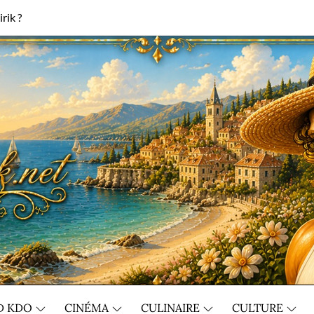
rik ?
D KDO
CINÉMA
CULINAIRE
CULTURE