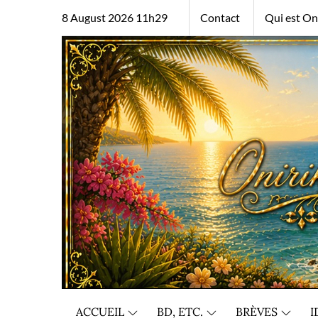
Skip
8 August 2026 11h29
Contact
Qui est Oni
to
content
ACCUEIL
BD, ETC.
BRÈVES
I