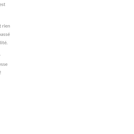
est
t rien
 passé
ité.
r
esse
!