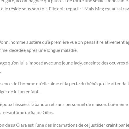
rier gare, accompagnée qui plus est de toute une smala. Impossible
’elle réside sous son toit. Elle doit repartir ! Mais Meg est aussi ra
hn, homme austère qu’à première vue on pensait relativement âgé
emme, décédée après une longue maladie.
age qu’on lui a imposé avec une jeune lady, enceinte des oeuvres 
.
sence de l’homme qu’elle aime et la perte du bébé qu’elle attendait
ger de lui un enfant.
n époux laissée à l’abandon et sans personnel de maison. Lui-même
lèbre Fantôme de Saint-Giles.
n de sa Clara est l’une des incarnations de ce justicier craint par l