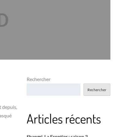
Rechercher
Rechercher
t depuis,
Articles récents
masqué
Shangri-La Frontier : saison 3