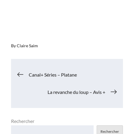
By
Claire Saim
Navigation
Canal+ Séries – Platane
de
La revanche du loup – Avis +
l’article
Rechercher
Rechercher