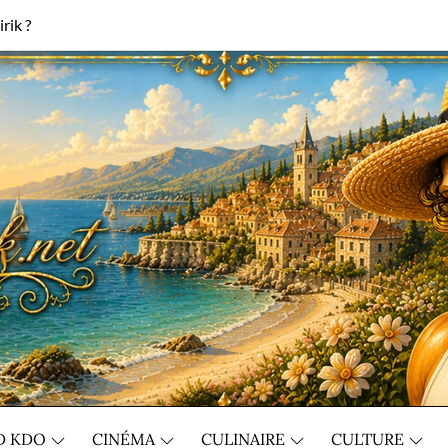
rik ?
D KDO
CINÉMA
CULINAIRE
CULTURE