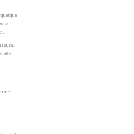
é quelque
euse
re…
asseuse.
i elle
ue une
n