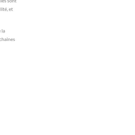
lles sont
ité, et
 la
ochaines