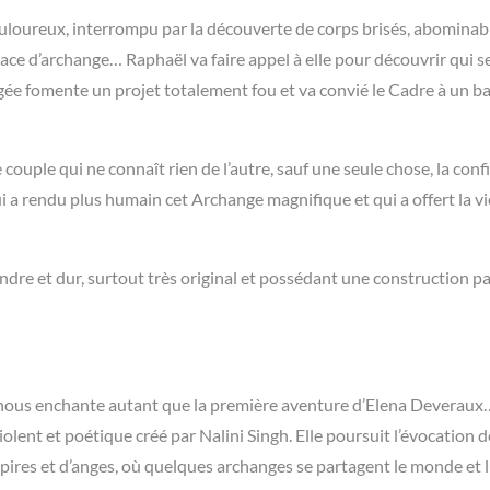
ouloureux, interrompu par la découverte de corps brisés, abomina
lace d’archange… Raphaël va faire appel à elle pour découvrir qui s
gée fomente un projet totalement fou et va convié le Cadre à un ba
 couple qui ne connaît rien de l’autre, sauf une seule chose, la conf
 a rendu plus humain cet Archange magnifique et qui a offert la vi
endre et dur, surtout très original et possédant une construction p
ous enchante autant que la première aventure d’Elena Deveraux
olent et poétique créé par Nalini Singh. Elle poursuit l’évocation d
res et d’anges, où quelques archanges se partagent le monde et 