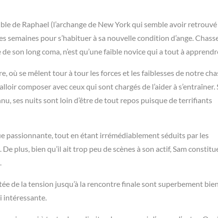
ible de Raphael (l’archange de New York qui semble avoir retrouv
es semaines pour s’habituer à sa nouvelle condition d’ange. Chass
 de son long coma, n’est qu’une faible novice qui a tout à apprend
re, où se mêlent tour à tour les forces et les faiblesses de notre ch
falloir composer avec ceux qui sont chargés de l’aider à s’entraîner. S
u, ses nuits sont loin d’être de tout repos puisque de terrifiants
e passionnante, tout en étant irrémédiablement séduits par les
 De plus, bien qu’il ait trop peu de scènes à son actif, Sam constit
.
tée de la tension jusqu’à la rencontre finale sont superbement bie
i intéressante.