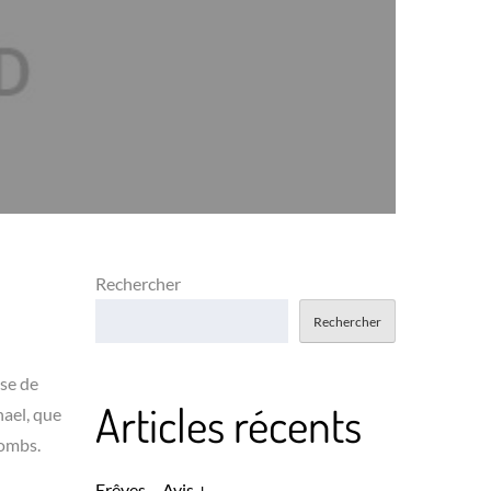
Rechercher
Rechercher
use de
Articles récents
hael, que
lombs.
Erêves – Avis +