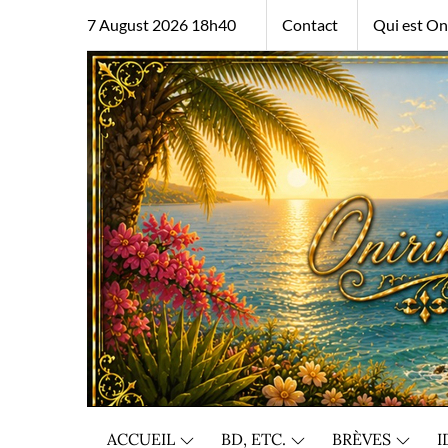
Skip
7 August 2026 18h40
Contact
Qui est Oni
to
content
ACCUEIL
BD, ETC.
BRÈVES
I