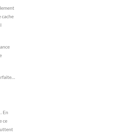
blement
e cache
l
iance
e
arfaite…
… En
e ce
luttent