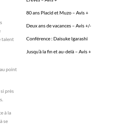
80 ans Placid et Muzo – Avis +
es
Deux ans de vacances – Avis +/-
e
Conférence : Daisuke Igarashi
 talent
Jusqu’à la fin et au-delà – Avis +
 au point
si près
s.
e à la
à se