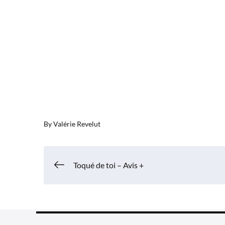
By
Valérie Revelut
Navigation
Toqué de toi – Avis +
de