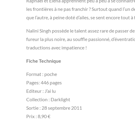
Raphael et Elena apprennent peu à peu à se connaître, m
les frontières à ne pas franchir ? Surtout quand l’un d
que l’autre, à peine doté d’ailes, se sent encore tout à
Nalini Singh possède le talent assez rare de passer d
fureur la plus noire, au souffle passionné, d’éventr
traductions avec impatience !
Fiche Technique
Format : poche
Pages: 446 pages
Editeur : J’ai lu
Collection : Darklight
Sortie : 28 septembre 2011
Prix : 8,90 €