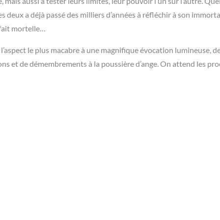
ais aussi à tester leurs limites, leur pouvoir l’un sur l’autre. Que
es deux a déjà passé des milliers d’années à réfléchir à son immortal
 fait mortelle…
e l’aspect le plus macabre à une magnifique évocation lumineuse, de
ations et de démembrements à la poussière d’ange. On attend les pr