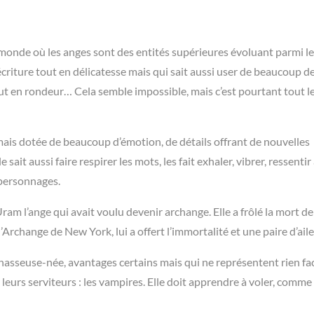
monde où les anges sont des entités supérieures évoluant parmi l
criture tout en délicatesse mais qui sait aussi user de beaucoup d
t en rondeur… Cela semble impossible, mais c’est pourtant tout le
mais dotée de beaucoup d’émotion, de détails offrant de nouvelles
 sait aussi faire respirer les mots, les fait exhaler, vibrer, ressentir
 personnages.
m l’ange qui avait voulu devenir archange. Elle a frôlé la mort de 
’Archange de New York, lui a offert l’immortalité et une paire d’aile
hasseuse-née, avantages certains mais qui ne représentent rien fac
eurs serviteurs : les vampires. Elle doit apprendre à voler, comme 