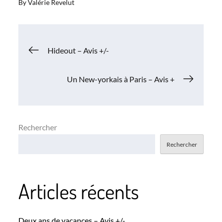
By
Valérie Revelut
Navigation
Hideout – Avis +/-
de
Un New-yorkais à Paris – Avis +
l’article
Rechercher
Rechercher
Articles récents
Deux ans de vacances – Avis +/-