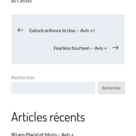
By
Callixta
Navigation
Geluck enfonce le clou – Avis +/-
de
Fearless fourteen – Avis +
l’article
Rechercher
Rechercher
Articles récents
80 ans Placid et Muzo – Avis +