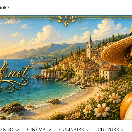
rik ?
D KDO
CINÉMA
CULINAIRE
CULTURE