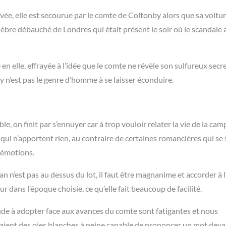
e, elle est secourue par le comte de Coltonby alors que sa voitur
bre débauché de Londres qui était présent le soir où le scandale 
en elle, effrayée à l’idée que le comte ne révèle son sulfureux secr
 n’est pas le genre d’homme à se laisser éconduire.
ble, on finit par s’ennuyer car à trop vouloir relater la vie de la ca
 qui n’apportent rien, au contraire de certaines romancières qui se
 émotions.
’est pas au dessus du lot, il faut être magnanime et accorder à l
 dans l’époque choisie, ce qu’elle fait beaucoup de facilité.
itude à adopter face aux avances du comte sont fatigantes et nous
iaient des oies blanches à peine capable de prononcer un mot dev