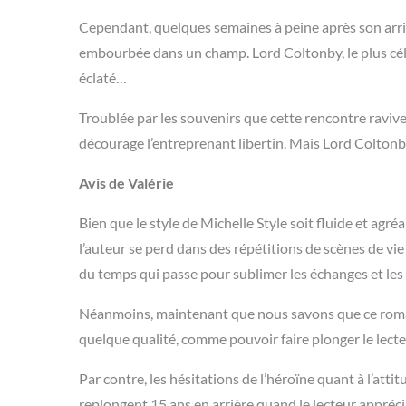
Cependant, quelques semaines à peine après son arrivé
embourbée dans un champ. Lord Coltonby, le plus célè
éclaté…
Troublée par les souvenirs que cette rencontre ravive 
décourage l’entreprenant libertin. Mais Lord Coltonby
Avis de Valérie
Bien que le style de Michelle Style soit fluide et agréa
l’auteur se perd dans des répétitions de scènes de vie
du temps qui passe pour sublimer les échanges et les
Néanmoins, maintenant que nous savons que ce roman n
quelque qualité, comme pouvoir faire plonger le lecteur
Par contre, les hésitations de l’héroïne quant à l’att
replongent 15 ans en arrière quand le lecteur appréc