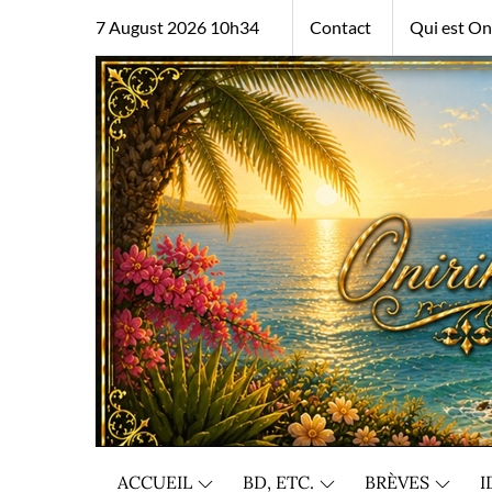
Skip
7 August 2026 10h34
Contact
Qui est Oni
to
content
ACCUEIL
BD, ETC.
BRÈVES
I