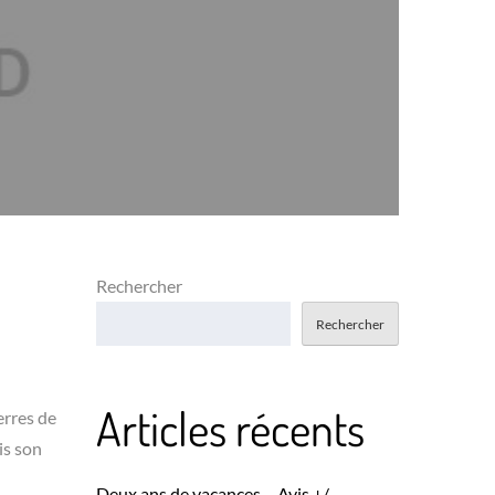
Rechercher
Rechercher
Articles récents
erres de
is son
Deux ans de vacances – Avis +/-