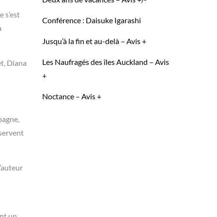
e s’est
Conférence : Daisuke Igarashi
a
Jusqu’à la fin et au-delà – Avis +
Les Naufragés des îles Auckland – Avis
et, Diana
+
Noctance – Avis +
mpagne,
 servent
’auteur
ant un