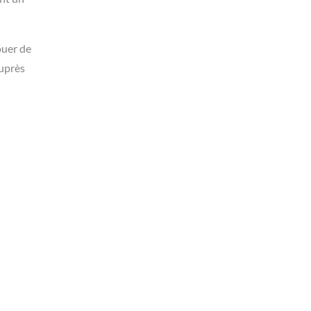
ouer de
auprès