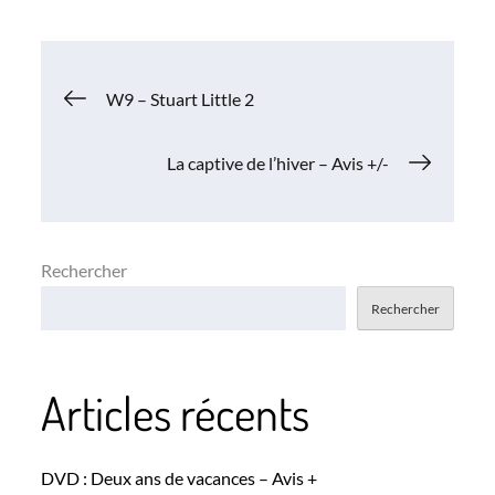
Navigation
W9 – Stuart Little 2
de
La captive de l’hiver – Avis +/-
l’article
Rechercher
Rechercher
Articles récents
DVD : Deux ans de vacances – Avis +