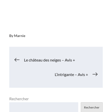
By
Marnie
Navigation
Le château des neiges – Avis +
de
L’intrigante – Avis +
l’article
Rechercher
Rechercher