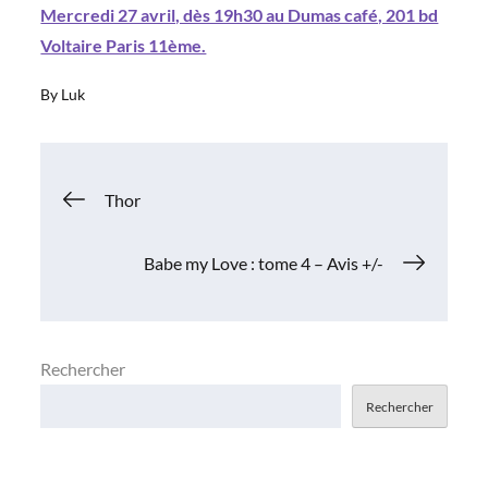
Mercredi 27 avril, dès 19h30 au Dumas café, 201 bd
Voltaire Paris 11ème.
By
Luk
Navigation
Thor
de
Babe my Love : tome 4 – Avis +/-
l’article
Rechercher
Rechercher