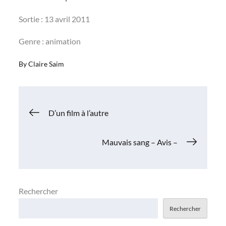
Sortie : 13 avril 2011
Genre : animation
By
Claire Saim
Navigation
D’un film à l’autre
de
Mauvais sang – Avis –
l’article
Rechercher
Rechercher