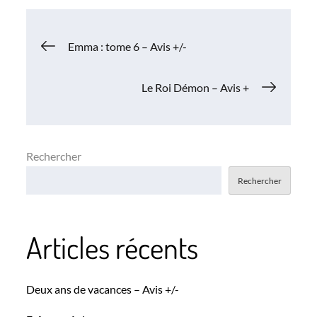
Navigation
Emma : tome 6 – Avis +/-
de
Le Roi Démon – Avis +
l’article
Rechercher
Rechercher
Articles récents
Deux ans de vacances – Avis +/-